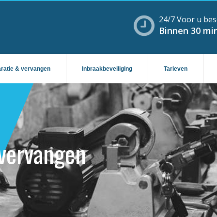
24/7 Voor u bes
Binnen 30 min
aratie & vervangen
Inbraakbeveiliging
Tarieven
 vervangen