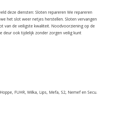
eld deze diensten: Sloten repareren We repareren
 we het slot weer netjes herstellen. Sloten vervangen
ot van de veiligste kwaliteit. Noodvoorziening op de
deur ook tijdelijk zonder zorgen veilig kunt
, Hoppe, FUHR, Wilka, Lips, Mefa, S2, Nemef en Secu.