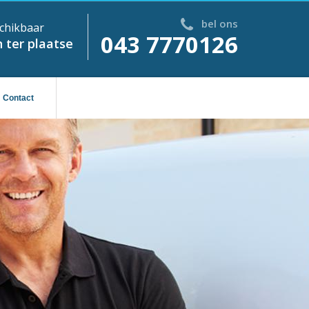
bel ons
chikbaar
043 7770126
 ter plaatse
Contact