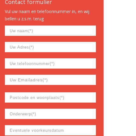
Contact formulier
Vul uw naam en telefoonnummer in, en wij
bellen u z.s.m. terug