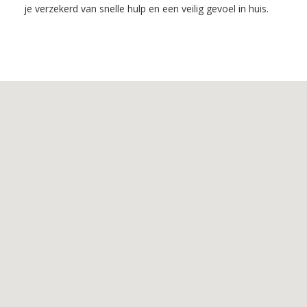
je verzekerd van snelle hulp en een veilig gevoel in huis.
Inhoudsopgave
1.
De
voordelen
van
Slotenmaker
Eys
2.
De
Diensten
van
Slotenmaker
Eys