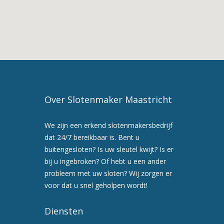
3.
Slotenmaker
in
Eys
4.
Slotenmaker
Maastricht
5.
Maak
Over Slotenmaker Maastricht
nu
een
We zijn een erkend slotenmakersbedrijf
afspraak
dat 24/7 bereikbaar is. Bent u
voor
buitengesloten? Is uw sleutel kwijt? Is er
een
bij u ingebroken? Of hebt u een ander
preventiebezoek
probleem met uw sloten? Wij zorgen er
6.
voor dat u snel geholpen wordt!
Wij
werken
Diensten
snel