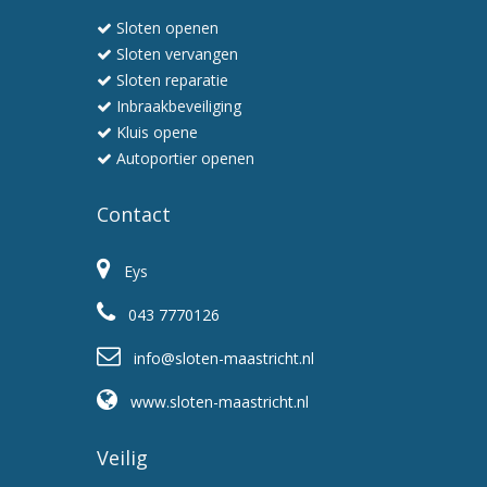
en
Sloten openen
professioneel
Sloten vervangen
Sloten reparatie
Inbraakbeveiliging
Kluis opene
Autoportier openen
Contact
Eys
043 7770126
info@sloten-maastricht.nl
www.sloten-maastricht.nl
Veilig